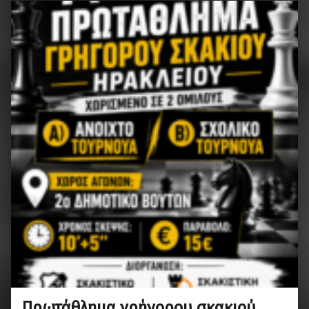
Πρωτάθλημα γρήγορου σκακιού