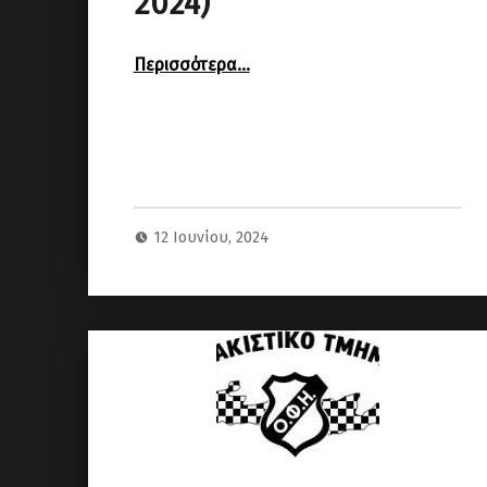
2024)
“Ανοικτό Σχολικό Πρωτάθλημα Ηρακλείου (16 Ιουνίου 2024)”
Περισσότερα
…
12 Ιουνίου, 2024