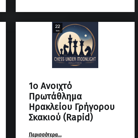
1o Ανοιχτό
Πρωτάθλημα
Ηρακλείου Γρήγορου
Σκακιού (Rapid)
“1o Ανοιχτό Πρωτάθλημα Ηρακλείου Γρήγορου Σκακιού (Rapid)”
Περισσότερα
…