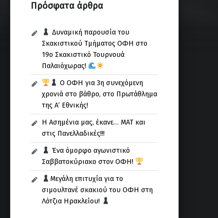
Πρόσφατα άρθρα
Δυναμική παρουσία του
Σκακιστικού Τμήματος ΟΦΗ στο
19ο Σκακιστικό Τουρνουά
Παλαιόχωρας!
Ο ΟΦΗ για 3η συνεχόμενη
χρονιά στο βάθρο, στο Πρωτάθλημα
της Α’ Εθνικής!
Η Ασημένια μας, έκανε… ΜΑΤ και
στις Πανελλαδικές!!!
Ένα όμορφο αγωνιστικό
Σαββατοκύριακο στον ΟΦΗ!
Μεγάλη επιτυχία για το
σιμουλτανέ σκακιού του ΟΦΗ στη
Λότζια Ηρακλείου!