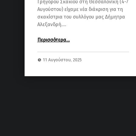
Γρήγορου Σκακιού στη Θεσσαλονίκη (4-7
Αυγούστου) είχαμε νέα διάκριση για τη
σκακίστρια του συλλόγου μας Δήμητρα
Αλεξανδρή.…
“Νέα διάκριση για τη Δήμητρα Αλεξανδρή”
Περισσότερα
…
11 Αυγούστου, 2025