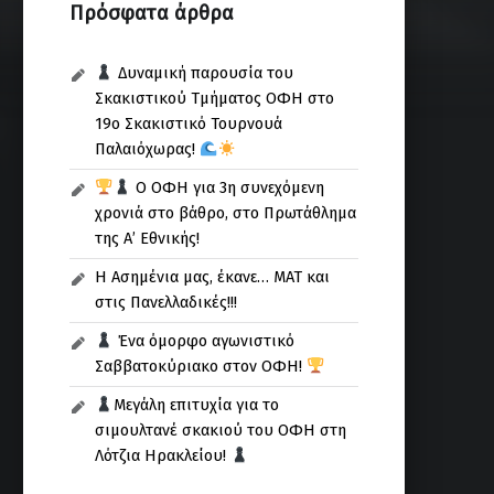
Πρόσφατα άρθρα
Δυναμική παρουσία του
Σκακιστικού Τμήματος ΟΦΗ στο
19ο Σκακιστικό Τουρνουά
Παλαιόχωρας!
Ο ΟΦΗ για 3η συνεχόμενη
χρονιά στο βάθρο, στο Πρωτάθλημα
της Α’ Εθνικής!
Η Ασημένια μας, έκανε… ΜΑΤ και
στις Πανελλαδικές!!!
Ένα όμορφο αγωνιστικό
Σαββατοκύριακο στον ΟΦΗ!
Μεγάλη επιτυχία για το
σιμουλτανέ σκακιού του ΟΦΗ στη
Λότζια Ηρακλείου!