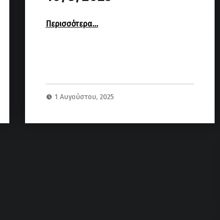
“3ο Πρωτάθλημα Ράπιντ Ηρακλείου 2025 – Κυριακή 10/8/2025”
Περισσότερα
…
1 Αυγούστου, 2025