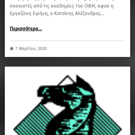
σκακιστές από τις ακαδημίες του ΟΦΗ, αφού η
Εργαζάκη Ειρήνη, ο Κοτσίνης Αλέξανδρος…
“Εργαζάκη, Κοτσίνης και Παπιδάκης στις Προεθνικές Ομάδες Νεανίδων – Εφήβων”
Περισσότερα
…
7 Μαρτίου, 2020