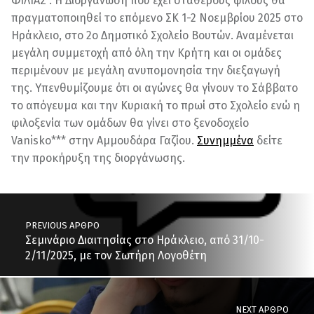
ΦΙΛΙΑΣ”. Η Διοργάνωση που έχει σταθερούς φίλους θα
πραγματοποιηθεί το επόμενο ΣΚ 1-2 Νοεμβρίου 2025 στο
Ηράκλειο, στο 2ο Δημοτικό Σχολείο Βουτών. Αναμένεται
μεγάλη συμμετοχή από όλη την Κρήτη και οι ομάδες
περιμένουν με μεγάλη ανυπομονησία την διεξαγωγή
της. Υπενθυμίζουμε ότι οι αγώνες θα γίνουν το Σάββατο
το απόγευμα και την Κυριακή το πρωί στο Σχολείο ενώ η
φιλοξενία των ομάδων θα γίνει στο ξενοδοχείο
Vanisko*** στην Αμμουδάρα Γαζίου.
Συνημμένα
δείτε
την προκήρυξη της διοργάνωσης.
Skip back to main navigation
Post navigation
PREVIOUS ΆΡΘΡΟ
Σεμινάριο Διαιτησίας στο Ηράκλειο, από 31/10-
2/11/2025, με τον Σωτήρη Λογοθέτη
NEXT ΆΡΘΡΟ