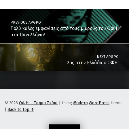
Post navigation
PREVIOUS ΆΡΘΡΟ
Πολύ καλές εμφανίσεις από τους μικρούς του ΟΦΗ
στα Πανελλήνια!
NEXT ΆΡΘΡΟ
2ος στην Ελλάδα ο ΟΦΗ!
© 2026
ΟΦΗ – Τμήμα Σκάκι
|
Using
Modern
WordPress
theme.
|
Back to top ↑