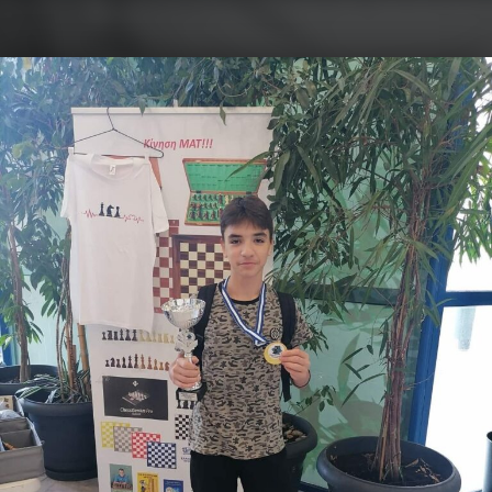
ΟΦΗ – Τμήμα Σκάκι
Κάνε τη σωστή κίνηση…