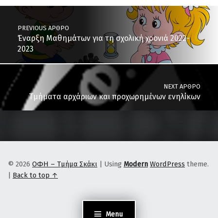
Post navigation
PREVIOUS ΆΡΘΡΟ
Έναρξη Μαθημάτων για τη σχολική χρονιά 2022-
2023
NEXT ΆΡΘΡΟ
Τμήματα αρχάριων και προχωρημένων ενηλίκων
© 2026
ΟΦΗ – Τμήμα Σκάκι
|
Using
Modern
WordPress
theme.
|
Back to top ↑
Menu