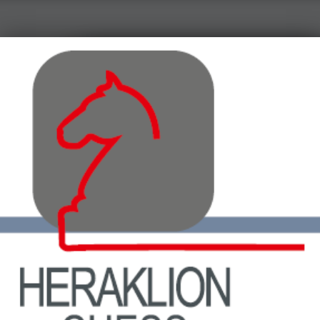
ΟΦΗ – Τμήμα Σκάκι
Κάνε τη σωστή κίνηση…