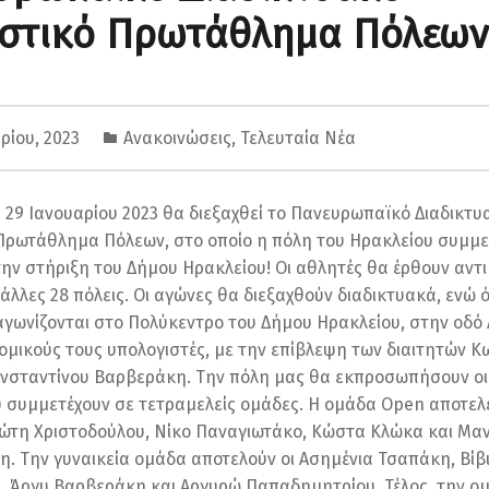
ιστικό Πρωτάθλημα Πόλεων
ρίου, 2023
Ανακοινώσεις
,
Τελευταία Νέα
 29 Ιανουαρίου 2023 θα διεξαχθεί το Πανευρωπαϊκό Διαδικτυ
Πρωτάθλημα Πόλεων, στο οποίο η πόλη του Ηρακλείου συμμετ
την στήριξη του Δήμου Ηρακλείου! Οι αθλητές θα έρθουν αντ
άλλες 28 πόλεις. Οι αγώνες θα διεξαχθούν διαδικτυακά, ενώ ό
αγωνίζονται στο Πολύκεντρο του Δήμου Ηρακλείου, στην οδό 
ομικούς τους υπολογιστές, με την επίβλεψη των διαιτητών Κ
ωνσταντίνου Βαρβεράκη. Την πόλη μας θα εκπροσωπήσουν ο
 συμμετέχουν σε τετραμελείς ομάδες. Η ομάδα Open αποτελε
ώτη Χριστοδούλου, Νίκο Παναγιωτάκο, Κώστα Κλώκα και Μα
. Την γυναικεία ομάδα αποτελούν οι Ασημένια Τσαπάκη, Βίβ
, Άργυ Βαρβεράκη και Αργυρώ Παπαδημητρίου. Τέλος, την ο