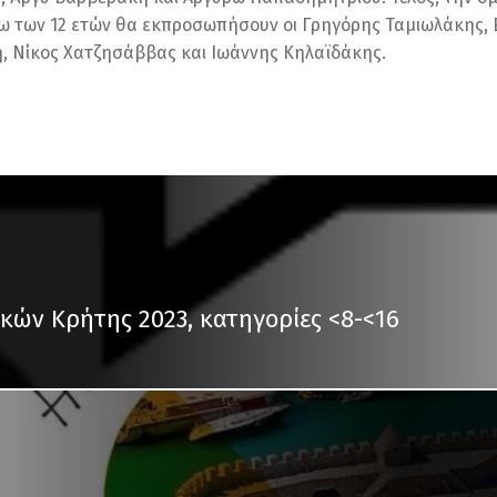
ω των 12 ετών θα εκπροσωπήσουν οι Γρηγόρης Ταμιωλάκης, 
, Νίκος Χατζησάββας και Ιωάννης Κηλαϊδάκης.
κών Κρήτης 2023, κατηγορίες <8-<16