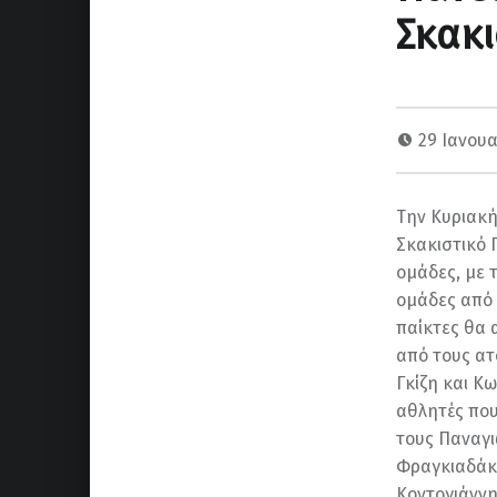
Σκακ
29 Ιανουα
Την Κυριακή
Σκακιστικό 
ομάδες, με 
ομάδες από 
παίκτες θα 
από τους ατ
Γκίζη και Κ
αθλητές που
τους Παναγι
Φραγκιαδάκη
Κοντογιάννη