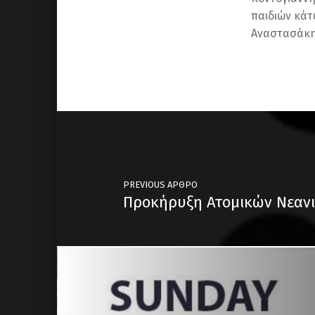
παιδιών κάτ
Αναστασάκη
Skip back to main navigation
Post navigation
PREVIOUS ΆΡΘΡΟ
Προκήρυξη Ατομικών Νεανι