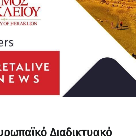
υρωπαϊκό Διαδικτυακό