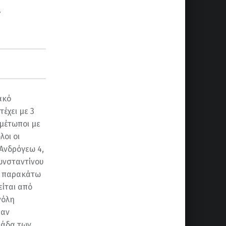
ακό
έχει με 3
ιμέτωποι με
λοι οι
Ανδρόγεω 4,
ωνσταντίνου
ι παρακάτω
ίται από
νόλη
ιαν
μάδα των