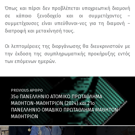
Όπως και πέρσι δεν προβλέπεται υποχρεωτική διαμονή
σε κάποιο ξενοδοχείο και οι συμμετέχοντες –
συμμετέχουσες είναι υπεύθυνοι-νες για τη διαμονή –
διατροφή και μετακίνησή τους.
Οι λεπτομέρειες της διοργάνωσης θα διευκρινιστούν με
την έκδοση της συμπληρωματικής προκήρυξης εντός
των επόμενων ημερών.
Skip back to main navigation
Post navigation
PREVIOUS ΆΡΘΡΟ
35ο ΠΑΝΕΛΛΗΝΙΟ ΑΤΟΜΙΚΟ ΠΡΩΤΑΘΛΗΜΑ
ΜΑΘΗΤΩΝ-ΜΑΘΗΤΡΙΩΝ (2024) και 21ο
ΠΑΝΕΛΛΗΝΙΟ ΟΜΑΔΙΚΟ ΠΡΩΤΑΘΛΗΜΑ ΜΑΘΗΤΩΝ-
ΜΑΘΗΤΡΙΩΝ