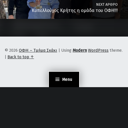
NEXT ΆΡΘΡΟ
Κυπελλούχος Κρήτης η ομάδα του ΟΦΗ!!!
© 2026
ΟΦΗ – Τμήμα Σκάκι
|
Using
Modern
WordPress
theme.
|
Back to top ↑
Menu