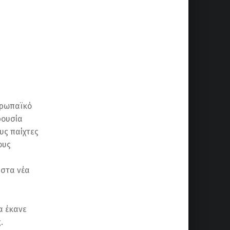
υρωπαϊκό
ρουσία
υς παίχτες
ους
 στα νέα
α έκανε
.