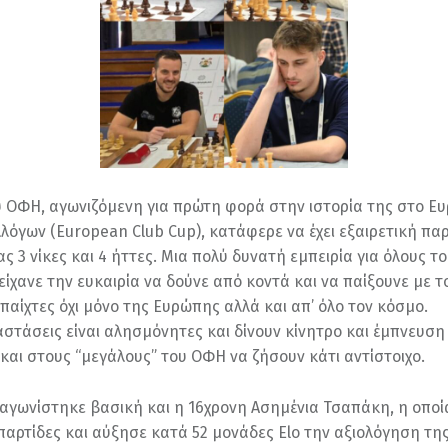
 ΟΦΗ, αγωνιζόμενη για πρώτη φορά στην ιστορία της στο Ε
λόγων (European Club Cup), κατάφερε να έχει εξαιρετική πα
 3 νίκες και 4 ήττες. Μια πολύ δυνατή εμπειρία για όλους το
είχανε την ευκαιρία να δούνε από κοντά και να παίξουνε με τ
παίχτες όχι μόνο της Ευρώπης αλλά και απ’ όλο τον κόσμο.
αστάσεις είναι αλησμόνητες και δίνουν κίνητρο και έμπνευση
 και στους “μεγάλους” του ΟΦΗ να ζήσουν κάτι αντίστοιχο.
αγωνίστηκε βασική και η 16χρονη Ασημένια Τσαπάκη, η οποί
 παρτίδες και αύξησε κατά 52 μονάδες Elo την αξιολόγηση της