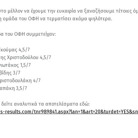
το μέλλον να έχουμε την ευκαιρία να ξαναζήσουμε τέτοιες 
 η ομάδα του ΟΦΗ να τερματίσει ακόμα ψηλότερα.
α του ΟΦΗ συμμετείχαν:
Γκούμας 4,5/7
ης Χριστοδούλου 4,5/7
ιωτάκος 1,5/7
βίδης 3/7
ριστοδουλάκη 4/7
απάκη 3,5/7
 δείτε αναλυτικά τα αποτελέσματα εδώ:
ss-results.com/tnr989841.aspx?lan=1&art=20&turdet=YES&sn