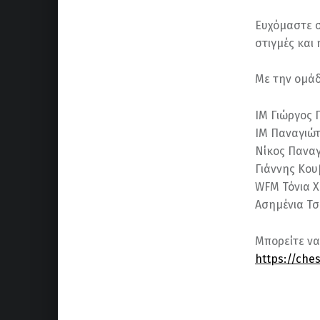
Ευχόμαστε σ
στιγμές και
Με την ομάδ
ΙΜ Γιώργος 
ΙΜ Παναγιώτ
Νίκος Παναγ
Γιάννης Κου
WFM Τόνια Χ
Ασημένια Τσ
Μπορείτε να
https://che
Skip back to main navigation