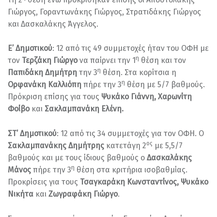
Γιώργος, Γοραντωνάκης Γιώργος, Στρατιδάκης Γιώργος
και Δασκαλάκης Άγγελος.
Ε’ Δημοτικού
: 12 από τις 49 συμμετοχές ήταν του ΟΦΗ με
η
τον
Τερζάκη Γιώργο
να παίρνει την 1
θέση και τον
η
Παπιδάκη Δημήτρη
την 3
θέση. Στα κορίτσια η
η
Ορφανάκη Καλλιόπη
πήρε την 3
θέση με 5/7 βαθμούς.
Πρόκριση επίσης για τους
Ψυκάκο Γιάννη, Χαρωνίτη
Φοίβο
και
Σακλαμπανάκη Ελένη.
ΣΤ’ Δημοτικού
: 12 από τις 34 συμμετοχές για τον ΟΦΗ. Ο
ος
Σακλαμπανάκης Δημήτρης
κατετάγη 2
με 5,5/7
βαθμούς και με τους ίδιους βαθμούς ο
Δασκαλάκης
η
Μάνος
πήρε την 3
θέση στα κριτήρια ισοβαθμίας.
Προκρίσεις για τους
Τσαγκαράκη Κωνσταντίνος, Ψυκάκο
Νικήτα
και
Ζωγραφάκη Γιώργο
.