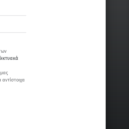
των
δικτυακά
μας
 αντίστοιχα