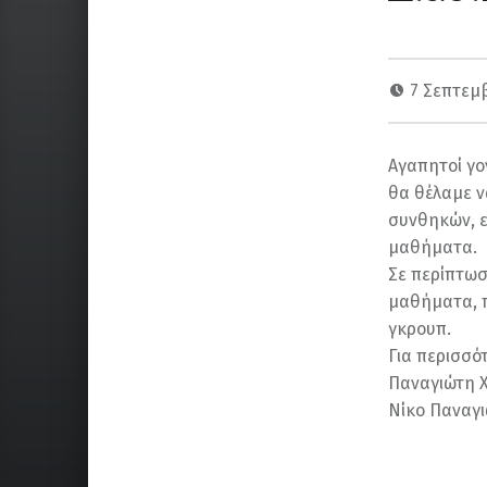
7 Σεπτεμ
Αγαπητοί γον
θα θέλαμε ν
συνθηκών, ε
μαθήματα.
Σε περίπτωσ
μαθήματα, π
γκρουπ.
Για περισσό
Παναγιώτη 
Νίκο Παναγ